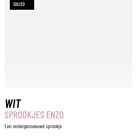
10U30
WIT
SPROOKJES ENZO
Een ondergesneeuwd sprookje