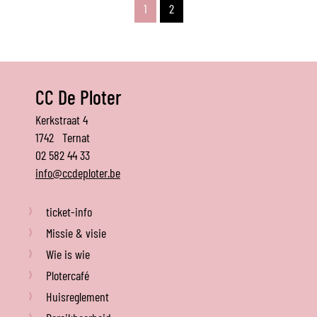
1
2
CC De Ploter
De
Adres
Kerkstraat 4
Ploter
1742
Ternat
Tel.
02 582 44 33
E-
info
@
ccdeploter.be
mail
ticket-info
Missie & visie
Wie is wie
Plotercafé
Huisreglement