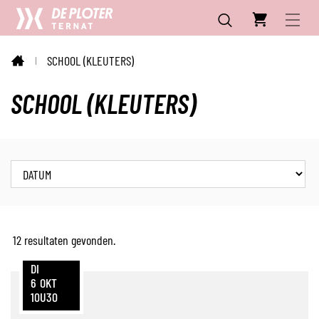
CC
NAAR
Ga
INHOUD
naar
De
MENU
verfijn
ZOEKEN
SCHOOL (KLEUTERS)
of
Ploter
STARTPAGINA
wijzig
SCHOOL (KLEUTERS)
resultaten
.
Wanneer
Verfijn
of
wijzig
12 resultaten gevonden.
resultaten
DI
6
OKT
10U30