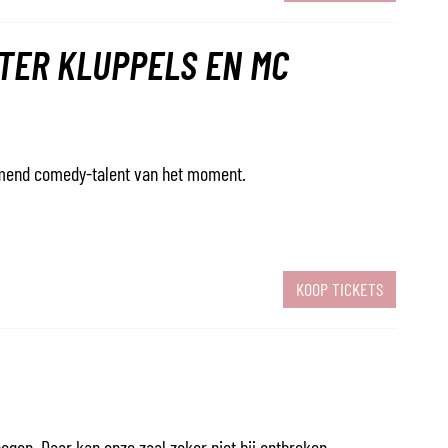
ETER KLUPPELS EN MC
rmend comedy-talent van het moment.
KOOP TICKETS
gon. Daar kan onze zaal zeker niet bij ontbreken.