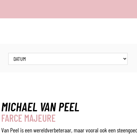
NAAR
GA
INHOUD
NAAR
VERFIJN
OF
WIJZIG
RESULTATEN
.
Wanneer
MICHAEL VAN PEEL
FARCE MAJEURE
Van Peel is een wereldverbeteraar, maar vooral ook een steengoe