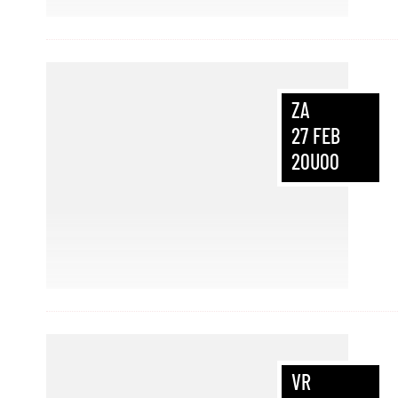
ZA
27
FEB
20U00
VR