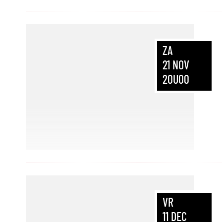
ZA
21
NOV
20U00
VR
11
DEC