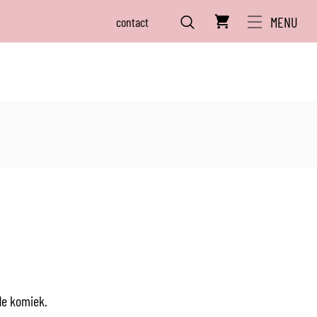
MENU
contact
ZOEKEN
de komiek.