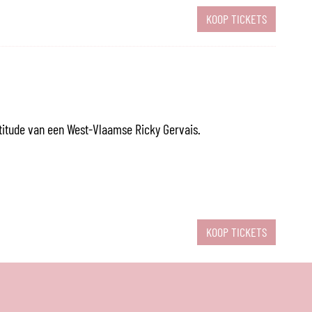
KOOP TICKETS
titude van een West-Vlaamse Ricky Gervais.
KOOP TICKETS