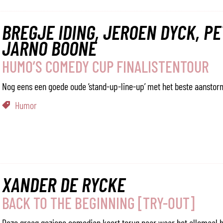
BREGJE IDING, JEROEN DYCK, P
JARNO BOONE
HUMO’S COMEDY CUP FINALISTENTOUR
Nog eens een goede oude ‘stand-up-line-up’ met het beste aansto
Humor
XANDER DE RYCKE
BACK TO THE BEGINNING [TRY-OUT]
Deze graag geziene comedian keert terug naar waar het allemaal be