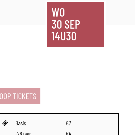
WO
30 SEP
14U30
OOP TICKETS
Prijs
Basis
€
7
-26 jaar
€
4