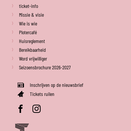
ticket-info
Missie & visie
Wie is wie
Plotercafé
Huisreglement
Bereikbaarheid
Word vrijwilliger
Seizoensbrochure 2026-2027
Inschrijven op de nieuwsbrief
Tickets ruilen
Volg
Volg
ons
ons