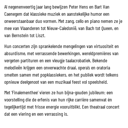
Al negenenveertig jaar lang bewijzen Peter Hens en Bart Van
Caenegem dat klassieke muziek en aanstekelijke humor een
onweerstaanbaar duo vormen. Met zang, cello en piano nemen ze je
mee van Vlaanderen tot Nieuw-Caledonië, van Bach tot Queen, en
van Bernstein tot Liszt.
Hun concerten zijn sprankelende mengelingen van virtuositeit en
absurdisme, met verrassende bewerkingen, wereldpremières van
vergeten partituren en een vleugje taalacrobatiek. Bekende
melodieën krijgen een onverwachte draai, opera’s en oratoria
smelten samen met popklassiekers, en het publiek wordt telkens
opnieuw deelgenoot van een muzikaal feest vol speelsheid.
Met ‘Finalementhee’ vieren ze hun bijna-gouden jubileum: een
voorstelling die de erfenis van hun rijke carrière samenvat én
tegelijkertijd met frisse energie vooruitblikt. Een theatraal concert
dat een viering en een verrassing is.