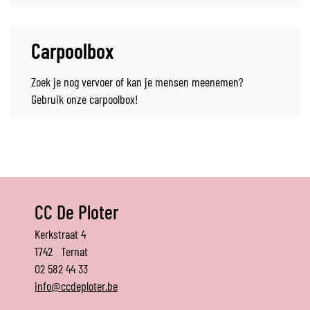
Carpoolbox
Zoek je nog vervoer of kan je mensen meenemen?
Gebruik onze carpoolbox!
CC De Ploter
De
Adres
Kerkstraat 4
Ploter
1742
Ternat
Tel.
02 582 44 33
E-
info
@
ccdeploter.be
mail