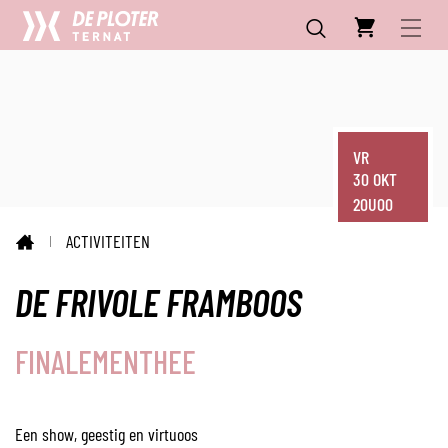
CC
NAAR
INHOUD
De
MENU
ZOEKEN
Ploter
VR
30 OKT
20U00
ACTIVITEITEN
STARTPAGINA
DE FRIVOLE FRAMBOOS
FINALEMENTHEE
Een show, geestig en virtuoos