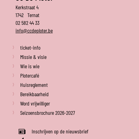
PAGINA
De
Adres
Kerkstraat 4
Ploter
1742
Ternat
Tel.
02 582 44 33
E-
info
@
ccdeploter.be
mail
ticket-info
Missie & visie
Wie is wie
Plotercafé
Huisreglement
Bereikbaarheid
Word vrijwilliger
Seizoensbrochure 2026-2027
Inschrijven op de nieuwsbrief