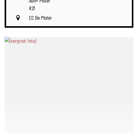
Abo+ Ploter
€
21
CC De Ploter