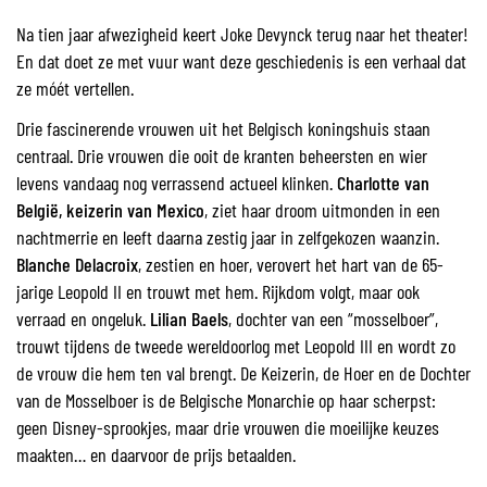
Na tien jaar afwezigheid keert Joke Devynck terug naar het theater!
En dat doet ze met vuur want deze geschiedenis is een verhaal dat
ze móét vertellen.
Drie fascinerende vrouwen uit het Belgisch koningshuis staan
centraal. Drie vrouwen die ooit de kranten beheersten en wier
levens vandaag nog verrassend actueel klinken.
Charlotte van
België, keizerin van Mexico
, ziet haar droom uitmonden in een
nachtmerrie en leeft daarna zestig jaar in zelfgekozen waanzin.
Blanche Delacroix
, zestien en hoer, verovert het hart van de 65-
jarige Leopold II en trouwt met hem. Rijkdom volgt, maar ook
verraad en ongeluk.
Lilian Baels
, dochter van een “mosselboer”,
trouwt tijdens de tweede wereldoorlog met Leopold III en wordt zo
de vrouw die hem ten val brengt. De Keizerin, de Hoer en de Dochter
van de Mosselboer is de Belgische Monarchie op haar scherpst:
geen Disney-sprookjes, maar drie vrouwen die moeilijke keuzes
maakten… en daarvoor de prijs betaalden.