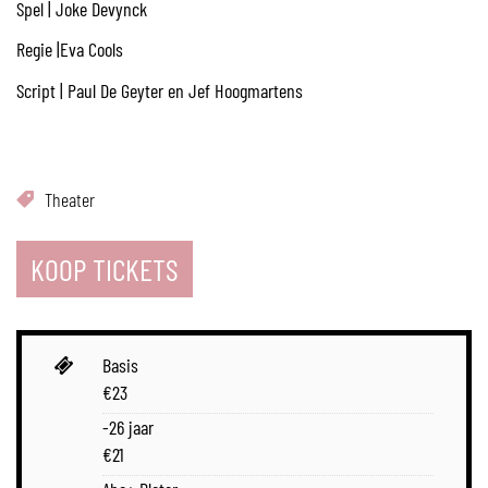
Spel | Joke Devynck
Regie |Eva Cools
Script | Paul De Geyter en Jef Hoogmartens
Theater
KOOP TICKETS
Prijs
Basis
€
23
-26 jaar
€
21