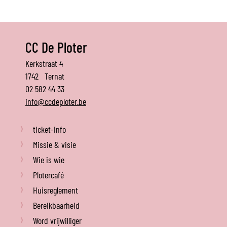
CC De Ploter
De
Adres
Kerkstraat 4
Ploter
1742
Ternat
Tel.
02 582 44 33
E-
info
@
ccdeploter.be
mail
ticket-info
Missie & visie
Wie is wie
Plotercafé
Huisreglement
Bereikbaarheid
Word vrijwilliger