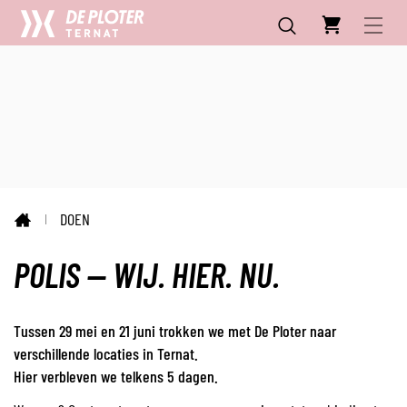
CC
NAAR
INHOUD
De
MENU
ZOEKEN
Ploter
DOEN
STARTPAGINA
POLIS — WIJ. HIER. NU.
Tussen 29 mei en 21 juni trokken we met De Ploter naar
verschillende locaties in Ternat.
Hier verbleven we telkens 5 dagen.