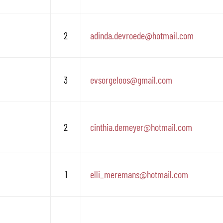
2
adinda.devroede
@
hotmail.com
3
evsorgeloos
@
gmail.com
2
cinthia.demeyer
@
hotmail.com
1
elli_meremans
@
hotmail.com