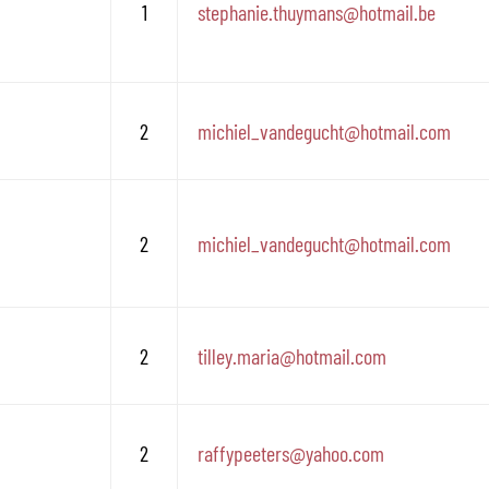
1
stephanie.thuymans
@
hotmail.be
2
michiel_vandegucht
@
hotmail.com
2
michiel_vandegucht
@
hotmail.com
2
tilley.maria
@
hotmail.com
2
raffypeeters
@
yahoo.com