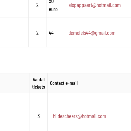
50
2
elspappaert
@
hotmail.com
euro
2
44
demolels44
@
gmail.com
Aantal
Contact e-mail
tickets
3
hildescheers
@
hotmail.com