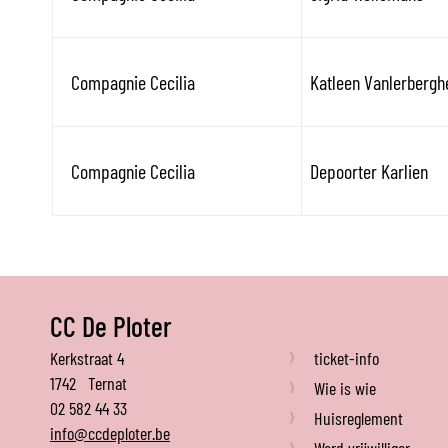
Compagnie Cecilia
Katleen Vanlerbergh
Compagnie Cecilia
Depoorter Karlien
CC De Ploter
De
Adres
Kerkstraat 4
ticket-info
Ploter
1742
Ternat
Wie is wie
Tel.
02 582 44 33
Huisreglement
E-
info
@
ccdeploter.be