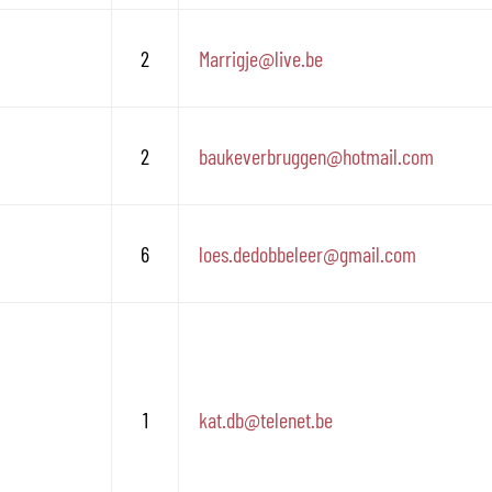
2
Marrigje
@
live.be
2
baukeverbruggen
@
hotmail.com
6
loes.dedobbeleer
@
gmail.com
1
kat.db
@
telenet.be