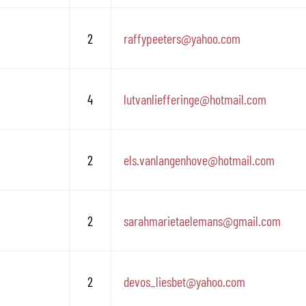
2
raffypeeters
@
yahoo.com
4
lutvanliefferinge
@
hotmail.com
2
els.vanlangenhove
@
hotmail.com
2
sarahmarietaelemans
@
gmail.com
2
devos_liesbet
@
yahoo.com