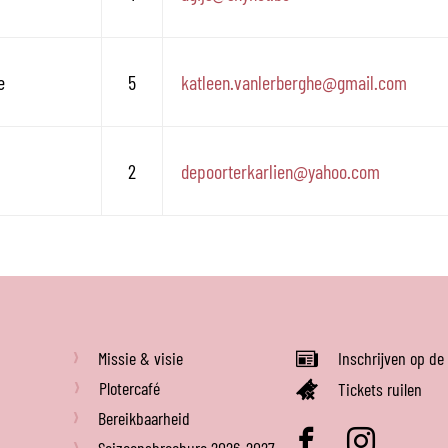
e
5
katleen.vanlerberghe
@
gmail.com
2
depoorterkarlien
@
yahoo.com
Missie & visie
Inschrijven op de
Plotercafé
Tickets ruilen
Bereikbaarheid