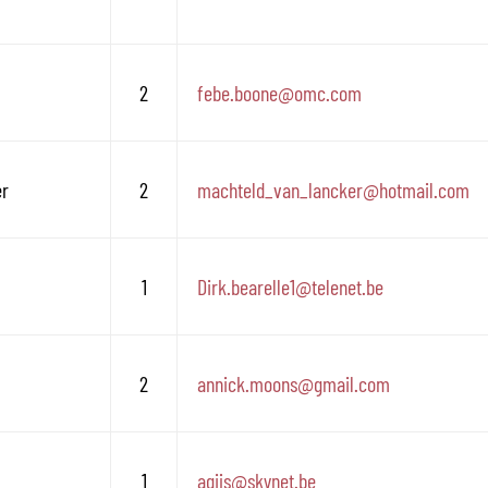
2
febe.boone
@
omc.com
er
2
machteld_van_lancker
@
hotmail.com
1
Dirk.bearelle1
@
telenet.be
2
annick.moons
@
gmail.com
1
agijs
@
skynet.be